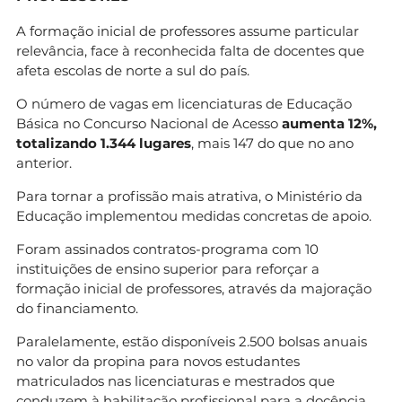
profissional para
a docência. Esta medida visa incentivar a
A formação inicial de professores assume particular
escolha da carreira docente
relevância, face à reconhecida falta de docentes que
e combater a escassez de professores.
afeta escolas de norte a sul do país.
Quantas vagas existem no total no ensino
O número de vagas em licenciaturas de Educação
superior?
Básica no Concurso Nacional de Acesso
aumenta 12%,
totalizando 1.344 lugares
, mais 147 do que no ano
Para o ano letivo 2026/2027, o sistema de ensino
anterior.
superior português
(público e privado) disponibiliza um total de
Para tornar a profissão mais atrativa, o Ministério da
107.598 vagas. O ensino público
Educação implementou medidas concretas de apoio.
oferece 78.283 lugares, enquanto o privado
Foram assinados contratos-programa com 10
contribui com 29.315 vagas, representando um
instituições de ensino superior para reforçar a
aumento global de 2.882 vagas face ao ano
formação inicial de professores, através da majoração
anterior.
do financiamento.
Qual é a diferença entre Regime Geral de
Paralelamente, estão disponíveis 2.500 bolsas anuais
Acesso e Concursos Especiais?
no valor da propina para novos estudantes
O Regime Geral de Acesso destina-se
matriculados nas licenciaturas e mestrados que
principalmente a estudantes do ensino
conduzem à habilitação profissional para a docência.