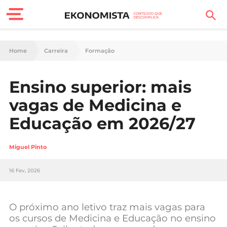
Finanças Pessoais
Home
Carreira
Formação
Motores
Ensino superior: mais
Carreira
vagas de Medicina e
Casa
Educação em 2026/27
Lifestyle
Miguel Pinto
Sociedade
16 Fev, 2026
Tecnologia
O próximo ano letivo traz mais vagas para
Negócios
os cursos de Medicina e Educação no ensino