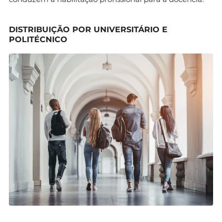
secundário que concluem os 12 anos de
escolaridade e realizam exames
nacionais. Os Concursos Especiais abrangem
DISTRIBUIÇÃO POR UNIVERSITÁRIO E
POLITÉCNICO
outras vias de entrada, como estudantes
internacionais, maiores de 23 anos, titulares de
diplomas de especialização tecnológica, de
cursos técnicos superiores profissionais,
e atletas de alto rendimento, entre outros.