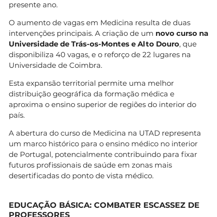
presente ano.
Como aceder ao ensino superior com um
O aumento de vagas em Medicina resulta de duas
curso profissional?
intervenções principais. A criação de um
novo curso na
Universidade de Trás-os-Montes e Alto Douro
, que
Os titulares de cursos profissionais podem
disponibiliza 40 vagas, e o reforço de 22 lugares na
aceder ao ensino superior
Universidade de Coimbra.
através dos Regimes e Concursos Especiais. Para
2026/2027, verificou-se um aumento de 19% nas
Esta expansão territorial permite uma melhor
vagas para titulares de Cursos Técnicos
distribuição geográfica da formação médica e
Superiores
aproxima o ensino superior de regiões do interior do
Profissionais, bem como aumentos para
país.
diplomados com Especialização
Tecnológica e Cursos de Dupla Certificação.
A abertura do curso de Medicina na UTAD representa
um marco histórico para o ensino médico no interior
Existem bolsas para estudantes de Educação?
de Portugal, potencialmente contribuindo para fixar
futuros profissionais de saúde em zonas mais
Sim. O Ministério da Educação, Ciência e
desertificadas do ponto de vista médico.
Inovação disponibiliza 2.500
bolsas anuais no valor da propina para novos
estudantes matriculados em licenciaturas e
EDUCAÇÃO BÁSICA: COMBATER ESCASSEZ DE
mestrados que conduzem à habilitação
PROFESSORES