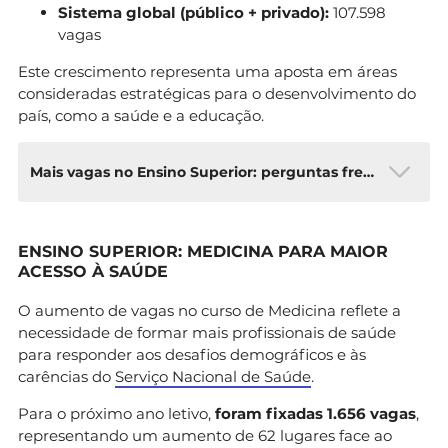
Sistema global (público + privado):
107.598
vagas
Este crescimento representa uma aposta em áreas
consideradas estratégicas para o desenvolvimento do
país, como a saúde e a educação.
Mais vagas no Ensino Superior: perguntas frequentes
Quantas vagas de Medicina existem em
ENSINO SUPERIOR: MEDICINA PARA MAIOR
2026/2027?
ACESSO À SAÚDE
O ensino superior público português oferece
O aumento de vagas no curso de Medicina reflete a
1.656 vagas no curso de
necessidade de formar mais profissionais de saúde
Medicina para o ano letivo 2026/2027,
para responder aos desafios demográficos e às
representando um aumento de 62
carências do
Serviço Nacional de Saúde
.
lugares face ao ano anterior. Este crescimento
inclui a abertura de um
Para o próximo ano letivo,
foram fixadas 1.656 vagas
,
novo curso na Universidade de Trás-os-Montes e
representando um aumento de 62 lugares face ao
Alto Douro com 40 vagas.