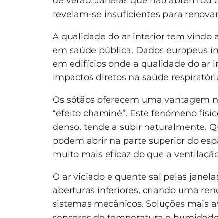
de verão. Janelas que não abrem ou 
revelam-se insuficientes para renovar
A qualidade do ar interior tem vindo 
em saúde pública. Dados europeus i
em edifícios onde a qualidade do ar i
impactos diretos na saúde respiratóri
Os sótãos oferecem uma vantagem na
“efeito chaminé”. Este fenómeno físi
denso, tende a subir naturalmente. Q
podem abrir na parte superior do espa
muito mais eficaz do que a ventilação 
O ar viciado e quente sai pelas janela
aberturas inferiores, criando uma r
sistemas mecânicos. Soluções mais 
sensores de temperatura e humidade