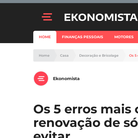
HOME
FINANÇAS PESSOAIS
MOTORES
Home
Casa
Decoração e Bricolage
Os 5
Ekonomista
Os 5 erros mais
renovação de só
evitar