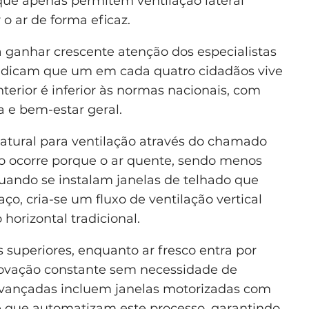
que apenas permitem ventilação lateral
 o ar de forma eficaz.
a ganhar crescente atenção dos especialistas
ndicam que um em cada quatro cidadãos vive
nterior é inferior às normas nacionais, com
a e bem-estar geral.
tural para ventilação através do chamado
co ocorre porque o ar quente, sendo menos
uando se instalam janelas de telhado que
ço, cria-se um fluxo de ventilação vertical
horizontal tradicional.
s superiores, enquanto ar fresco entra por
enovação constante sem necessidade de
avançadas incluem janelas motorizadas com
 que automatizam este processo, garantindo