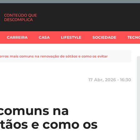
CARREIRA
CASA
LIFESTYLE
SOCIEDADE
TECN
 erros mais comuns na renovação de sótãos e como os evitar
17 Abr, 2026 - 16:30
 comuns na
tãos e como os