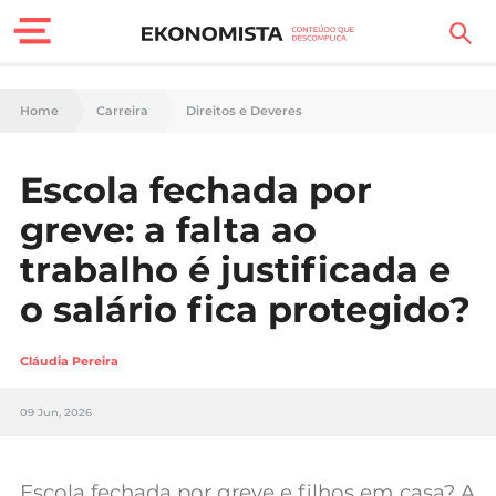
Finanças Pessoais
Home
Carreira
Direitos e Deveres
Motores
Escola fechada por
Carreira
greve: a falta ao
Casa
trabalho é justificada e
o salário fica protegido?
Lifestyle
Sociedade
Cláudia Pereira
Tecnologia
09 Jun, 2026
Negócios
Escola fechada por greve e filhos em casa? A