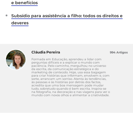
e benefícios
trabalho
Subsídio para assistência a filho: todos os direitos e
Ordem dos Contabilistas Certificados. (2025).
deveres
Guia prático: regime das faltas
.
https://www.occ.pt/sites/default/files/public/2025
-08/Guia_Pratico_FaltasA3.pdf
Supremo Tribunal de Justiça. (2023, 11 de
Cláudia Pereira
994 Artigos
outubro).
Acórdão — coexistência de regimes de
Formada em Educação, aprendeu a lidar com
faltas justificadas.
STJ.
perguntas difíceis e a explicar o mundo com
paciência. Pelo caminho, mergulhou no universo
da escrita, da comunicação estratégica e do
marketing de conteúdo. Hoje, usa essa bagagem
para criar histórias que informam, envolvem e, com
sorte, arrancam um sorriso. Atenta às tendências,
às pessoas e às histórias por detrás dos factos,
acredita que uma boa mensagem pode mudar
tudo, sobretudo quando é bem escrita. Inspira-se
na fotografia, na decoração e nas viagens para ver o
mundo com novos olhos e alimentar a criatividade.