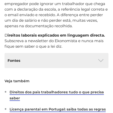
empregador pode ignorar um trabalhador que chega
com a declaração da escola, a referência legal correta e
o email enviado e recebido. A diferença entre perder
um dia de salário e não perder está, muitas vezes,
apenas na documentação recolhida.
D
ireitos laborais explicados em linguagem directa.
Subscreva a newsletter do Ekonomista e nunca mais
fique sem saber o que a lei diz.
Fontes
Autoridade para as Condições do Trabalho
Veja também
(ACT). (2026).
Código do Trabalho — artigos
249.º e 255.º
.
https://www.act.gov.pt
Direitos dos pais trabalhadores: tudo o que precisa
DECO PROteste. (2025).
Greve nas escolas:
saber
como justificar faltas ao trabalho?
https://www.deco.proteste.pt/dinheiro/emprego/
Licença parental em Portugal: saiba todas as regras
noticias/greve-escolas-como-justificar-faltas-