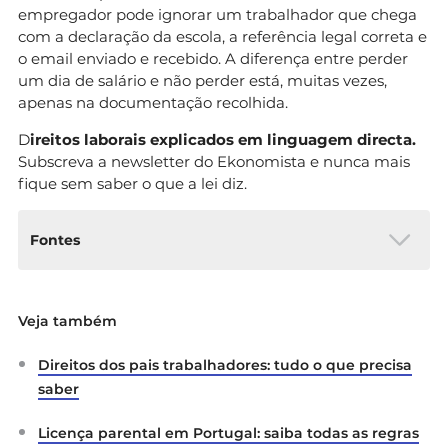
empregador pode ignorar um trabalhador que chega
com a declaração da escola, a referência legal correta e
o email enviado e recebido. A diferença entre perder
um dia de salário e não perder está, muitas vezes,
apenas na documentação recolhida.
D
ireitos laborais explicados em linguagem directa.
Subscreva a newsletter do Ekonomista e nunca mais
fique sem saber o que a lei diz.
Fontes
Autoridade para as Condições do Trabalho
Veja também
(ACT). (2026).
Código do Trabalho — artigos
249.º e 255.º
.
https://www.act.gov.pt
Direitos dos pais trabalhadores: tudo o que precisa
DECO PROteste. (2025).
Greve nas escolas:
saber
como justificar faltas ao trabalho?
https://www.deco.proteste.pt/dinheiro/emprego/
Licença parental em Portugal: saiba todas as regras
noticias/greve-escolas-como-justificar-faltas-