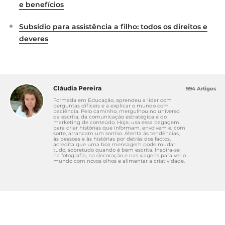
e benefícios
trabalho
Subsídio para assistência a filho: todos os direitos e
Ordem dos Contabilistas Certificados. (2025).
deveres
Guia prático: regime das faltas
.
https://www.occ.pt/sites/default/files/public/2025
-08/Guia_Pratico_FaltasA3.pdf
Supremo Tribunal de Justiça. (2023, 11 de
Cláudia Pereira
994 Artigos
outubro).
Acórdão — coexistência de regimes de
Formada em Educação, aprendeu a lidar com
faltas justificadas.
STJ.
perguntas difíceis e a explicar o mundo com
paciência. Pelo caminho, mergulhou no universo
da escrita, da comunicação estratégica e do
marketing de conteúdo. Hoje, usa essa bagagem
para criar histórias que informam, envolvem e, com
sorte, arrancam um sorriso. Atenta às tendências,
às pessoas e às histórias por detrás dos factos,
acredita que uma boa mensagem pode mudar
tudo, sobretudo quando é bem escrita. Inspira-se
na fotografia, na decoração e nas viagens para ver o
mundo com novos olhos e alimentar a criatividade.