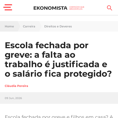
Finanças Pessoais
Home
Carreira
Direitos e Deveres
Motores
Escola fechada por
Carreira
greve: a falta ao
Casa
trabalho é justificada e
o salário fica protegido?
Lifestyle
Sociedade
Cláudia Pereira
Tecnologia
09 Jun, 2026
Negócios
Escola fechada por greve e filhos em casa? A