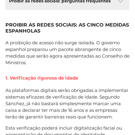
Proibir as redes sociais: perguntas frequentes
Quando entra em vigor a proibição em
PROIBIR AS REDES SOCIAIS: AS CINCO MEDIDAS
Espanha?
O governo espanhol
ESPANHOL
AS
apresentará a legislação na próxima semana.
Ainda não há data
A proibição de acesso não surge isolada. O governo
confirmada para a entrada em vigor, mas
espanhol preparou um pacote abrangente de cinco
dependerá da aprovação
medidas que serão agora apresentadas ao Conselho de
parlamentar.
Ministros.
E em Portugal, quando poderá acontecer?
O
PSD apresentou o
1. Verificação rigorosa de idade
projeto de lei, mas este terá de ser discutido e
aprovado no Parlamento.
As plataformas digitais serão obrigadas a implementar
O processo legislativo pode demorar vários
sistemas eficazes de verificação de idade. Segundo
meses.
Sánchez, já não bastará simplesmente marcar uma
caixa a declarar ter mais de 16 anos e as empresas
As crianças que já têm contas terão de as
terão de garantir barreiras reais que funcionem.
apagar?
Sim, as plataformas
terão de identificar e remover contas de
Esta verificação poderá incluir digitalização facial ou
utilizadores menores de 16 anos, à semelhança
apresentação de documentos de identidade.