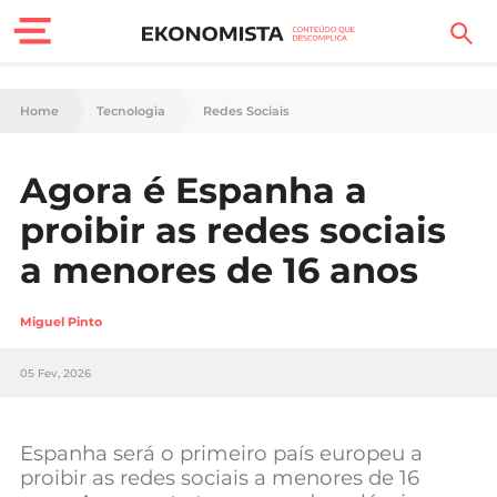
Finanças Pessoais
Home
Tecnologia
Redes Sociais
Motores
Agora é Espanha a
Carreira
proibir as redes sociais
Casa
a menores de 16 anos
Lifestyle
Miguel Pinto
Sociedade
05 Fev, 2026
Tecnologia
Espanha será o primeiro país europeu a
Negócios
proibir as redes sociais a menores de 16