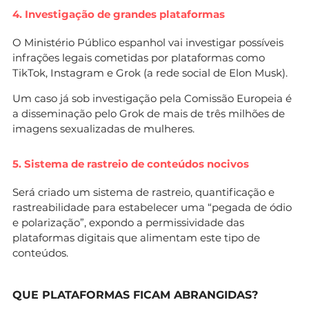
E se uma plataforma não cumprir?
As
4. Investigação de grandes plataformas
empresas arriscam multas pesadas,
e os executivos podem enfrentar
O Ministério Público espanhol vai investigar possíveis
responsabilidade criminal, segundo o plano
infrações legais cometidas por plataformas como
espanhol.
TikTok, Instagram e Grok (a rede social de Elon Musk).
Um caso já sob investigação pela Comissão Europeia é
a disseminação pelo Grok de mais de três milhões de
imagens sexualizadas de mulheres.
5. Sistema de rastreio de conteúdos nocivos
Será criado um sistema de rastreio, quantificação e
rastreabilidade para estabelecer uma “pegada de ódio
e polarização”, expondo a permissividade das
plataformas digitais que alimentam este tipo de
conteúdos.
QUE PLATAFORMAS FICAM ABRANGIDAS?