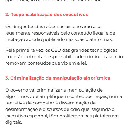
do que aconteceu na Austrália.
2. Responsabilização dos executivos
Os pais podem dar autorização aos filhos?
Em
Portugal, o projeto do PSD
Os dirigentes das redes sociais passarão a ser
prevê que sim — os pais ou representantes
legalmente responsáveis pelo conteúdo ilegal e de
legais poderão dar consentimento.
incitação ao ódio publicado nas suas plataformas.
Em Espanha, ainda não foram divulgados todos
os detalhes.
Pela primeira vez, os CEO das grandes tecnológicas
poderão enfrentar responsabilidade criminal caso não
Que plataformas ficam de fora?
Plataformas
removam conteúdos que violem a lei.
educativas, de mensagens
privadas familiares e alguns serviços específicos
3. Criminalização da manipulação algorítmica
poderão ter exceções, mas os detalhes ainda
não foram totalmente clarificados.
O governo vai criminalizar a manipulação de
Como será feita a verificação de
algoritmos que amplifiquem conteúdos ilegais, numa
idade?
Poderá incluir digitalização facial,
tentativa de combater a disseminação de
apresentação de documentos de identidade ou
desinformação e discursos de ódio que, segundo o
uso de sistemas
executivo espanhol, têm proliferado nas plataformas
como a Chave Móvel Digital em Portugal.
digitais.