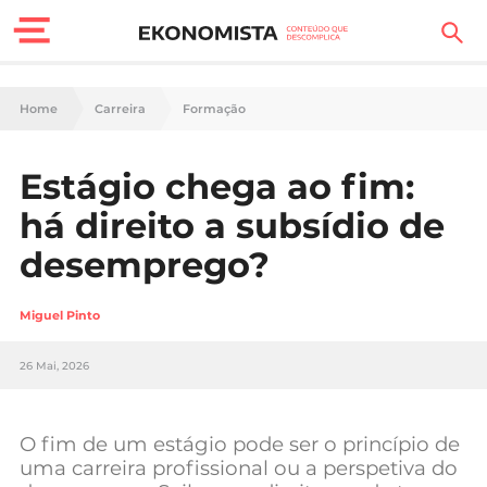
Finanças Pessoais
Home
Carreira
Formação
Motores
Estágio chega ao fim:
Carreira
há direito a subsídio de
Casa
desemprego?
Lifestyle
Miguel Pinto
Sociedade
26 Mai, 2026
Tecnologia
O fim de um estágio pode ser o princípio de
Negócios
uma carreira profissional ou a perspetiva do