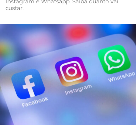
Instagram e Whatsapp. Saiba quanto vai
Mundial 2026
custar.