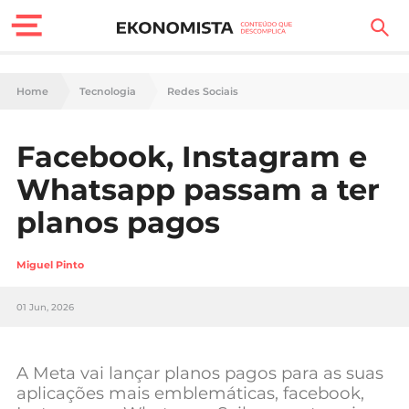
Finanças Pessoais
Home
Tecnologia
Redes Sociais
Motores
Facebook, Instagram e
Carreira
Whatsapp passam a ter
Casa
planos pagos
Lifestyle
Miguel Pinto
Sociedade
01 Jun, 2026
Tecnologia
A Meta vai lançar planos pagos para as suas
Negócios
aplicações mais emblemáticas, facebook,