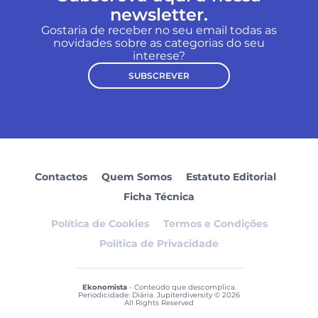
newsletter.
Gostaria de receber no seu email todas as
novidades sobre as categorias do seu
interese?
SUBSCREVER
Contactos
Quem Somos
Estatuto Editorial
Ficha Técnica
Política de Cookies
Termos e Condições
Política de Privacidade
Ekonomista
- Conteúdo que descomplica.
Periodicidade: Diária. Jupiterdiversity © 2026
All Rights Reserved