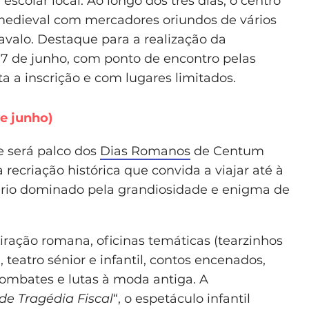
colar local. Ao longo dos três dias, o centro
medieval com mercadores oriundos de vários
cavalo. Destaque para a realização da
a 7 de junho, com ponto de encontro pelas
ita a inscrição e com lugares limitados.
e junho)
e será palco dos
Dias Romanos
de Centum
recriação histórica que convida a viajar até à
io dominado pela grandiosidade e enigma de
ração romana, oficinas temáticas (tearzinhos
, teatro sénior e infantil, contos encenados,
ombates e lutas à moda antiga. A
de Tragédia Fiscal
“, o espetáculo infantil