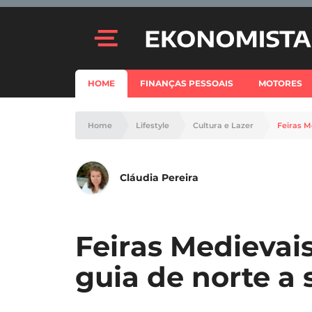
HOME
FINANÇAS PESSOAIS
MOTORES
Home
Lifestyle
Cultura e Lazer
Feiras M
Cláudia Pereira
Feiras Medievai
guia de norte a 