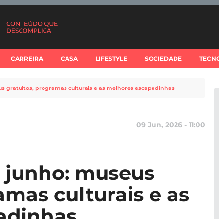
CARREIRA
CASA
LIFESTYLE
SOCIEDADE
TECN
us gratuitos, programas culturais e as melhores escapadinhas
09 Jun, 2026 - 11:00
e junho: museus
amas culturais e as
adinhas