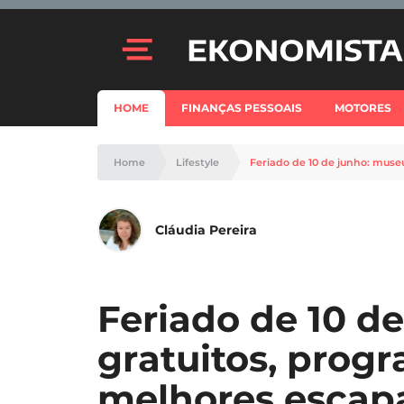
HOME
FINANÇAS PESSOAIS
MOTORES
Home
Lifestyle
Feriado de 10 de junho: muse
Cláudia Pereira
Feriado de 10 d
gratuitos, progr
melhores escap