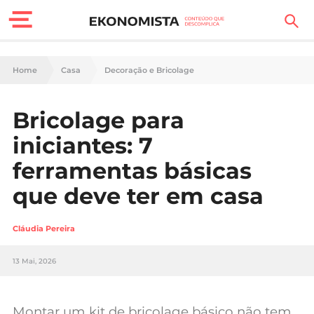
Finanças Pessoais
Home
Casa
Decoração e Bricolage
Motores
Bricolage para
Carreira
iniciantes: 7
Casa
ferramentas básicas
que deve ter em casa
Lifestyle
Sociedade
Cláudia Pereira
Tecnologia
13 Mai, 2026
Negócios
Montar um kit de bricolage básico não tem