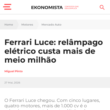
Finanças Pessoais
Home
Motores
Mercado Auto
Motores
Ferrari Luce: relâmpago
Carreira
elétrico custa mais de
Casa
meio milhão
Lifestyle
Miguel Pinto
Sociedade
27 Mai, 2026
Tecnologia
O Ferrari Luce chegou. Com cinco lugares,
Negócios
quatro motores, mais de 1.000 cv é o