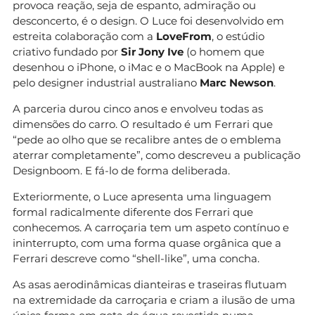
provoca reação, seja de espanto, admiração ou
desconcerto, é o design. O Luce foi desenvolvido em
estreita colaboração com a
LoveFrom
, o estúdio
criativo fundado por
Sir Jony Ive
(o homem que
desenhou o iPhone, o iMac e o MacBook na Apple) e
pelo designer industrial australiano
Marc Newson
.
A parceria durou cinco anos e envolveu todas as
dimensões do carro. O resultado é um Ferrari que
“pede ao olho que se recalibre antes de o emblema
aterrar completamente”, como descreveu a publicação
Designboom. E fá-lo de forma deliberada.
Exteriormente, o Luce apresenta uma linguagem
formal radicalmente diferente dos Ferrari que
conhecemos. A carroçaria tem um aspeto contínuo e
ininterrupto, com uma forma quase orgânica que a
Ferrari descreve como “shell-like”, uma concha.
As asas aerodinâmicas dianteiras e traseiras flutuam
na extremidade da carroçaria e criam a ilusão de uma