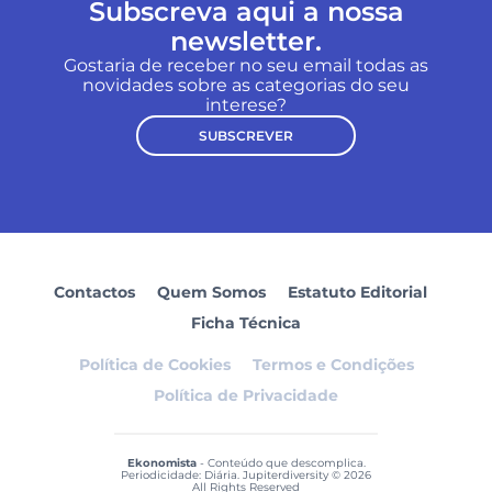
Subscreva aqui a nossa
newsletter.
Gostaria de receber no seu email todas as
novidades sobre as categorias do seu
interese?
SUBSCREVER
Contactos
Quem Somos
Estatuto Editorial
Ficha Técnica
Política de Cookies
Termos e Condições
Política de Privacidade
Ekonomista
- Conteúdo que descomplica.
Periodicidade: Diária. Jupiterdiversity © 2026
All Rights Reserved