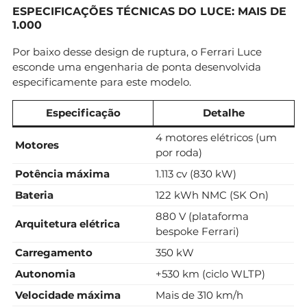
ESPECIFICAÇÕES TÉCNICAS DO LUCE: MAIS DE
1.000
Por baixo desse design de ruptura, o Ferrari Luce
esconde uma engenharia de ponta desenvolvida
especificamente para este modelo.
Especificação
Detalhe
4 motores elétricos (um
Motores
por roda)
Potência máxima
1.113 cv (830 kW)
Bateria
122 kWh NMC (SK On)
880 V (plataforma
Arquitetura elétrica
bespoke Ferrari)
Carregamento
350 kW
Autonomia
+530 km (ciclo WLTP)
Velocidade máxima
Mais de 310 km/h