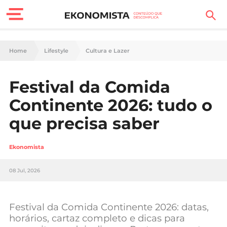
Finanças Pessoais
Home
Lifestyle
Cultura e Lazer
Motores
Festival da Comida
Carreira
Continente 2026: tudo o
Casa
que precisa saber
Lifestyle
Ekonomista
Sociedade
08 Jul, 2026
Tecnologia
Festival da Comida Continente 2026: datas,
Negócios
horários, cartaz completo e dicas para