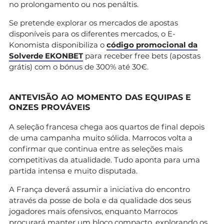
no prolongamento ou nos penáltis.
Se pretende explorar os mercados de apostas
disponíveis para os diferentes mercados, o E-
Konomista disponibiliza o
código promocional da
Solverde EKONBET
para receber free bets (apostas
grátis) com o bónus de 300% até 30€.
ANTEVISÃO AO MOMENTO DAS EQUIPAS E
ONZES PROVÁVEIS
A seleção francesa chega aos quartos de final depois
de uma campanha muito sólida. Marrocos volta a
confirmar que continua entre as seleções mais
competitivas da atualidade. Tudo aponta para uma
partida intensa e muito disputada.
A França deverá assumir a iniciativa do encontro
através da posse de bola e da qualidade dos seus
jogadores mais ofensivos, enquanto Marrocos
procurará manter um bloco compacto, explorando os