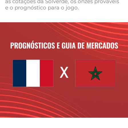
as cotações da Solverde, os onzes prováveis
Mundial 2026
e o prognóstico para o jogo.