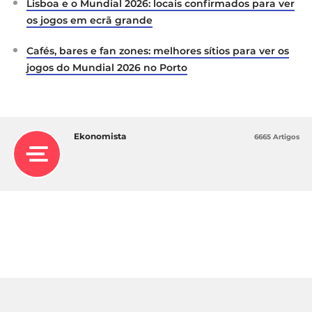
Lisboa e o Mundial 2026: locais confirmados para ver
funciona na fase a eliminar?
os jogos em ecrã grande
Sim, o código promocional EKONBET pode ser
utilizado em qualquer fase do
CM26
, incluindo
Cafés, bares e fan zones: melhores sítios para ver os
os jogos a eliminar, dando acesso ao bónus de
jogos do Mundial 2026 no Porto
300% até 30€ em free bets.
As Free Bets da Solverde podem ser aplicadas
em caso de prolongamento?
Ekonomista
6665 Artigos
Depende do mercado selecionado, sendo
essencial confirmar as regras de cada aposta
antes de validar.
Onde posso assistir ao França vs Marrocos ao
vivo?
O encontro França vs Marrocos terá transmissão
em direto na Sport TV e também no YouTube da
LiveModeTV.