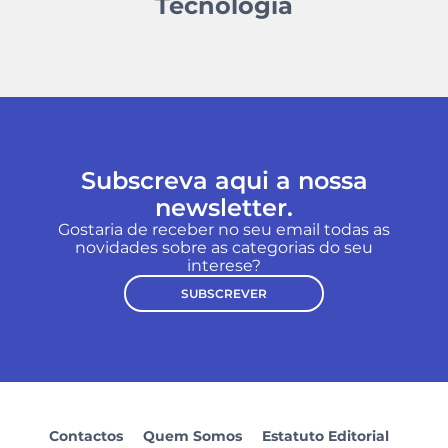
Tecnologia
Subscreva aqui a nossa
newsletter.
Gostaria de receber no seu email todas as
novidades sobre as categorias do seu
interese?
SUBSCREVER
Contactos
Quem Somos
Estatuto Editorial