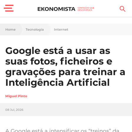
Finanças Pessoais
Home
Tecnologia
Internet
Motores
Google está a usar as
Carreira
suas fotos, ficheiros e
Casa
gravações para treinar a
Inteligência Artificial
Lifestyle
Sociedade
Miguel Pinto
Tecnologia
08 Jul, 2026
Negócios
A Google está a intensificar os “treinos” da