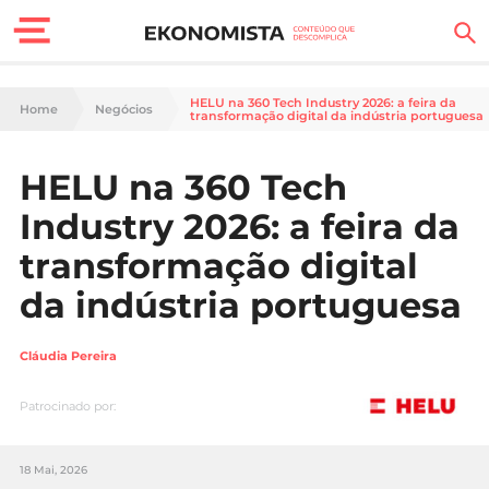
Finanças Pessoais
HELU na 360 Tech Industry 2026: a feira da
Home
Negócios
transformação digital da indústria portuguesa
Motores
HELU na 360 Tech
Carreira
Industry 2026: a feira da
Casa
transformação digital
da indústria portuguesa
Lifestyle
Sociedade
Cláudia Pereira
Tecnologia
Patrocinado por:
Negócios
18 Mai, 2026