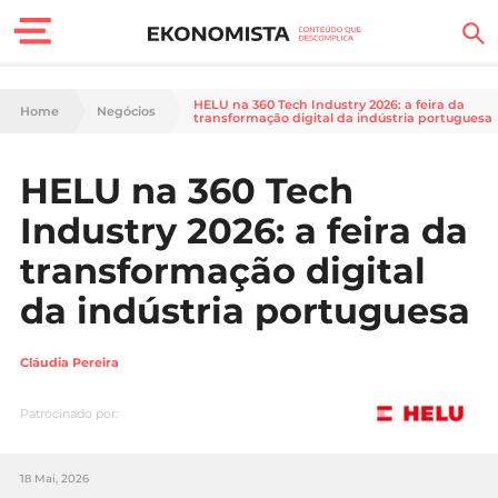
Finanças Pessoais
HELU na 360 Tech Industry 2026: a feira da
Home
Negócios
transformação digital da indústria portuguesa
Motores
HELU na 360 Tech
Carreira
Industry 2026: a feira da
Casa
transformação digital
da indústria portuguesa
Lifestyle
Sociedade
Cláudia Pereira
Tecnologia
Patrocinado por:
Negócios
18 Mai, 2026