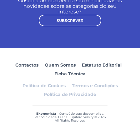
Gostaria de receber no seu email todas as
novidades sobre as categorias do seu
interese?
SUBSCREVER
Contactos
Quem Somos
Estatuto Editorial
Ficha Técnica
Política de Cookies
Termos e Condições
Política de Privacidade
Ekonomista
- Conteúdo que descomplica.
Periodicidade: Diária. Jupiterdiversity © 2026
All Rights Reserved