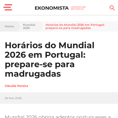
Finanças Pessoais
Mundial
Horários do Mundial 2026 em Portugal:
Home
2026
prepare-se para madrugadas
Motores
Horários do Mundial
Carreira
2026 em Portugal:
Casa
prepare-se para
madrugadas
Lifestyle
Sociedade
Cláudia Pereira
Tecnologia
26 Mai, 2026
Negócios
Mundial 2026 obriga adeptos portugueses a