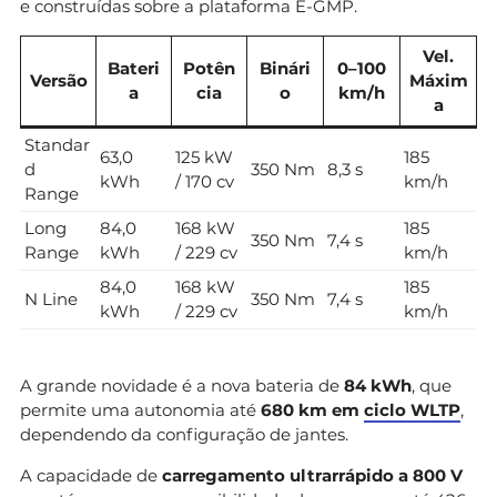
e construídas sobre a plataforma E-GMP.
Vel.
Bateri
Potên
Binári
0–100
Versão
Máxim
a
cia
o
km/h
a
Standar
63,0
125 kW
185
d
350 Nm
8,3 s
kWh
/ 170 cv
km/h
Range
Long
84,0
168 kW
185
350 Nm
7,4 s
Range
kWh
/ 229 cv
km/h
84,0
168 kW
185
N Line
350 Nm
7,4 s
kWh
/ 229 cv
km/h
A grande novidade é a nova bateria de
84 kWh
, que
permite uma autonomia até
680 km em
ciclo WLTP
,
dependendo da configuração de jantes.
A capacidade de
carregamento ultrarrápido a 800 V