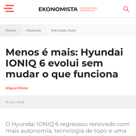
Finanças Pessoais
Home
Motores
Mercado Auto
Motores
Menos é mais: Hyundai
Carreira
IONIQ 6 evolui sem
Casa
mudar o que funciona
Lifestyle
Miguel Pinto
Sociedade
16 Jun, 2026
Tecnologia
O Hyundai IONIQ 6 regressou renovado com
Negócios
mais autonomia, tecnologia de topo e uma