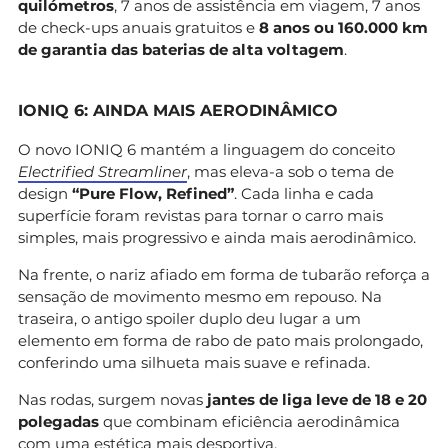
quilómetros
, 7 anos de assistência em viagem, 7 anos
de check-ups anuais gratuitos e
8 anos ou 160.000 km
de garantia das baterias de alta voltagem
.
IONIQ 6: AINDA MAIS AERODINÂMICO
O novo IONIQ 6 mantém a linguagem do conceito
Electrified Streamliner
, mas eleva-a sob o tema de
design
“Pure Flow, Refined”
. Cada linha e cada
superfície foram revistas para tornar o carro mais
simples, mais progressivo e ainda mais aerodinâmico.
Na frente, o nariz afiado em forma de tubarão reforça a
sensação de movimento mesmo em repouso. Na
traseira, o antigo spoiler duplo deu lugar a um
elemento em forma de rabo de pato mais prolongado,
conferindo uma silhueta mais suave e refinada.
Nas rodas, surgem novas
jantes de liga leve de 18 e 20
polegadas
que combinam eficiência aerodinâmica
com uma estética mais desportiva.