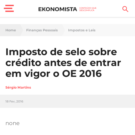
Finanças Pessoais
Home
Finanças Pessoais
Impostos e Leis
Motores
Imposto de selo sobre
Carreira
crédito antes de entrar
Casa
em vigor o OE 2016
Lifestyle
Sérgio Martins
Sociedade
18 Fev, 2016
Tecnologia
none
Negócios