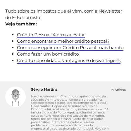
Tudo sobre os impostos que aí vêm, com a Newsletter
do E-Konomista!
Veja também:
Crédito Pessoal: 4 erros a evitar
Como encontrar o melhor crédito pessoal?
Como conseguir um Crédito Pessoal mais barato
Como fazer um bom crédito
Crédito consolidado: vantagens e desvantagens
Sérgio Martins
14 Artigos
Nasci e estudei em Coimbra, a capital do preto da
saudade. Admito que, tal como diz a balada, “os
segredos dessa cidade, levo-os comigo para a vida”.
E são muitos! Depois de terminar o curso de
Economia fui recebido na muy nobre e sempre LEAL
invicta cidade do Porto. Aqui, aprofundei os meus
estudos num mestrado em Gestão de Marketing,
tornei-me bancário e casei. Gosto de criar dados
para análise, interpretar estudos e resolver
problemas. Interessa-me muito o mundo
empresarial e sou apaixonado por futebol. Hoje com