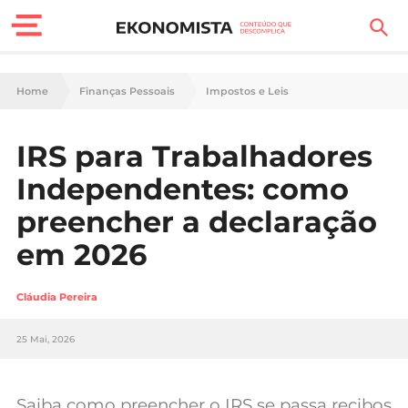
Finanças Pessoais
Home
Finanças Pessoais
Impostos e Leis
Motores
IRS para Trabalhadores
Carreira
Independentes: como
Casa
preencher a declaração
em 2026
Lifestyle
Sociedade
Cláudia Pereira
Tecnologia
25 Mai, 2026
Negócios
Saiba como preencher o IRS se passa recibos