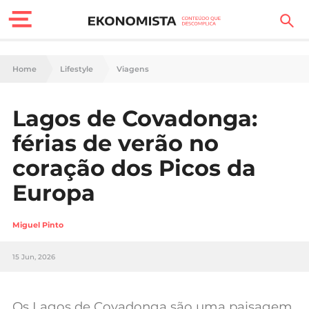
Finanças Pessoais
Home
Lifestyle
Viagens
Motores
Lagos de Covadonga:
Carreira
férias de verão no
Casa
coração dos Picos da
Europa
Lifestyle
Sociedade
Miguel Pinto
Tecnologia
15 Jun, 2026
Negócios
Os Lagos de Covadonga são uma paisagem