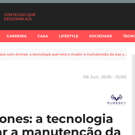
CARREIRA
CASA
LIFESTYLE
SOCIEDADE
TECN
Limpeza com drones: a tecnologia que está a mudar a manutenção da sua casa
06 Jun, 2026 - 12:00
nes: a tecnologia
ar a manutenção da