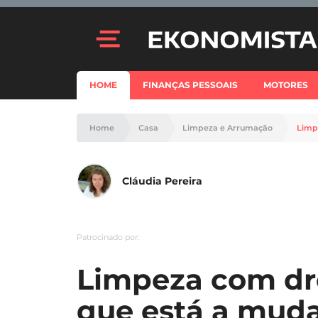
HOME
FINANÇAS PESSOAIS
MOTORES
Home
Casa
Limpeza e Arrumação
Cláudia Pereira
Patrocinado por:
Limpeza com dro
que está a mud