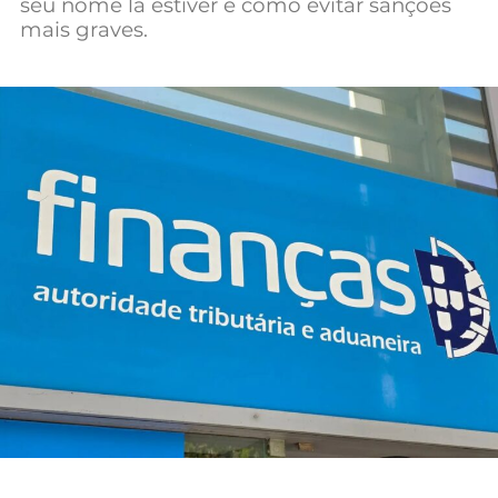
seu nome lá estiver e como evitar sanções
Mundial 2026
mais graves.