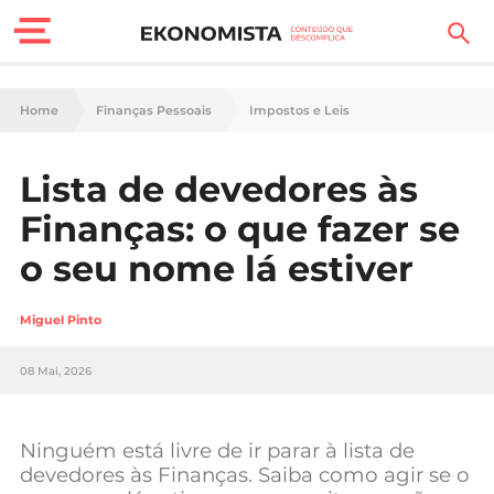
Finanças Pessoais
Home
Finanças Pessoais
Impostos e Leis
Motores
Lista de devedores às
Carreira
Finanças: o que fazer se
Casa
o seu nome lá estiver
Lifestyle
Miguel Pinto
Sociedade
08 Mai, 2026
Tecnologia
Ninguém está livre de ir parar à lista de
Negócios
devedores às Finanças. Saiba como agir se o