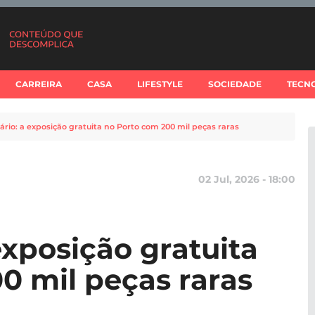
CARREIRA
CASA
LIFESTYLE
SOCIEDADE
TECN
ário: a exposição gratuita no Porto com 200 mil peças raras
02 Jul, 2026 - 18:00
exposição gratuita
0 mil peças raras