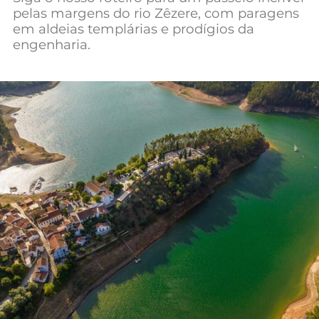
pelas margens do rio Zêzere, com paragens
Mundial 2026
em aldeias templárias e prodígios da
engenharia.