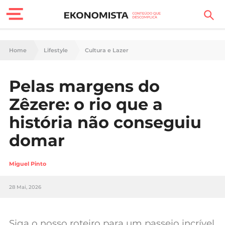
Finanças Pessoais
Home
Lifestyle
Cultura e Lazer
Motores
Pelas margens do
Carreira
Zêzere: o rio que a
Casa
história não conseguiu
domar
Lifestyle
Sociedade
Miguel Pinto
Tecnologia
28 Mai, 2026
Negócios
Siga o nosso roteiro para um passeio incrível