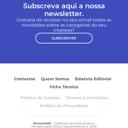
Subscreva aqui a nossa
newsletter.
Gostaria de receber no seu email todas as
novidades sobre as categorias do seu
interese?
SUBSCREVER
Contactos
Quem Somos
Estatuto Editorial
Ficha Técnica
Política de Cookies
Termos e Condições
Política de Privacidade
Ekonomista
- Conteúdo que descomplica.
Periodicidade: Diária. Jupiterdiversity © 2026