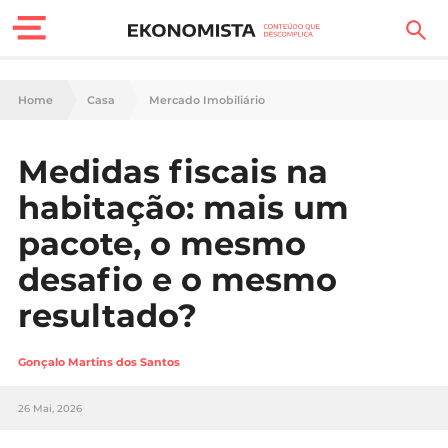
Finanças Pessoais
Home
Casa
Mercado Imobiliário
Motores
Medidas fiscais na
Carreira
habitação: mais um
Casa
pacote, o mesmo
desafio e o mesmo
Lifestyle
resultado?
Sociedade
Gonçalo Martins dos Santos
Tecnologia
26 Mai, 2026
Negócios