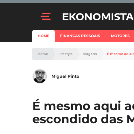
HOME
FINANÇAS PESSOAIS
MOTORES
Home
Lifestyle
Viagens
É mesmo aqui a
Miguel Pinto
É mesmo aqui ao
escondido das M