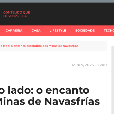
CARREIRA
CASA
LIFESTYLE
SOCIEDADE
TECN
o lado: o encanto escondido das Minas de Navasfrías
12 Jun, 2026 - 16:00
 lado: o encanto
inas de Navasfrías