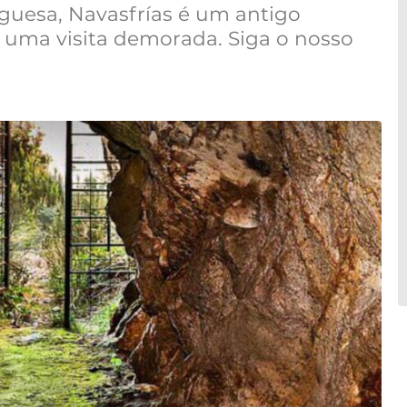
guesa, Navasfrías é um antigo
uma visita demorada. Siga o nosso