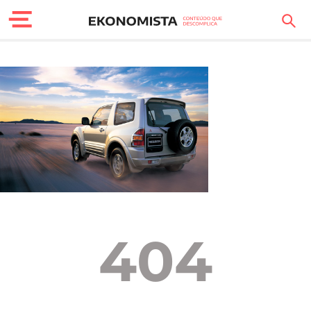
Finanças Pessoais
Motores
Carreira
Casa
Lifestyle
Sociedade
404
Tecnologia
Negócios