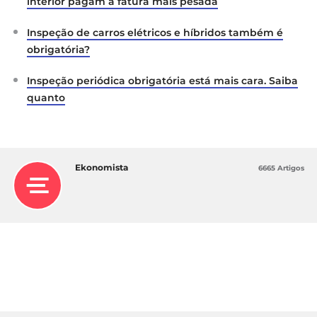
https://www.acap.pt
interior pagam a fatura mais pesada
Inspeção de carros elétricos e híbridos também é
obrigatória?
Inspeção periódica obrigatória está mais cara. Saiba
quanto
Ekonomista
6665 Artigos