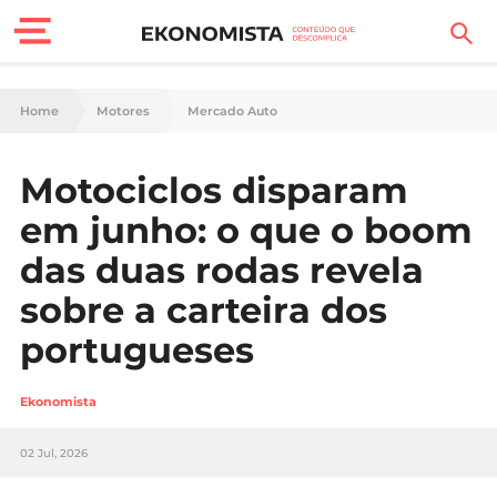
Finanças Pessoais
Home
Motores
Mercado Auto
Motores
Motociclos disparam
Carreira
em junho: o que o boom
Casa
das duas rodas revela
sobre a carteira dos
Lifestyle
portugueses
Sociedade
Ekonomista
Tecnologia
02 Jul, 2026
Negócios