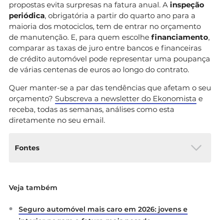
propostas evita surpresas na fatura anual. A
inspeção
periódica
, obrigatória a partir do quarto ano para a
maioria dos motociclos, tem de entrar no orçamento
de manutenção. E, para quem escolhe
financiamento
,
comparar as taxas de juro entre bancos e financeiras
de crédito automóvel pode representar uma poupança
de várias centenas de euros ao longo do contrato.
Quer manter-se a par das tendências que afetam o seu
orçamento?
Subscreva a newsletter do Ekonomista
e
receba, todas as semanas, análises como esta
diretamente no seu email.
Fontes
ACAP – Associação Automóvel de Portugal.
Veja também
(2026).
Mercado de ciclomotores, motociclos,
triciclos e quadriciclos em Portugal
Seguro automóvel mais caro em 2026: jovens e
[Comunicado de imprensa Nº38].