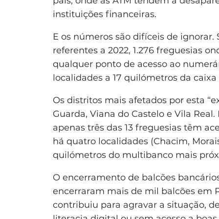
país, onde as ATM tendem a desaparec
instituições financeiras.
E os números são difíceis de ignorar
referentes a 2022, 1.276 freguesias o
qualquer ponto de acesso ao numerár
localidades a 17 quilómetros da caixa
Os distritos mais afetados por esta “
Guarda, Viana do Castelo e Vila Rea
apenas três das 13 freguesias têm a
há quatro localidades (Chacim, Morai
quilómetros do multibanco mais pró
O encerramento de balcões bancários 
encerraram mais de mil balcões em Po
contribuiu para agravar a situação, 
literacia digital ou sem acesso a boas