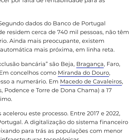
er por falta de rentabilidade para as
. Segundo dados do Banco de Portugal
nde residem cerca de 740 mil pessoas, não têm
io. Ainda mais preocupante, existem
 automática mais próxima, em linha reta.
exclusão bancária” são Beja,
Bragança
, Faro,
l. Em concelhos como
Miranda do Douro
,
cesso a numerário. Em
Macedo de Cavaleiros
,
s, Podence e Torre de Dona Chama) a 17
ximo.
acelerou este processo. Entre 2017 e 2022,
rtugal. A digitalização do sistema financeiro
deixando para trás as populações com menor
 infraestruturas tecnológicas.