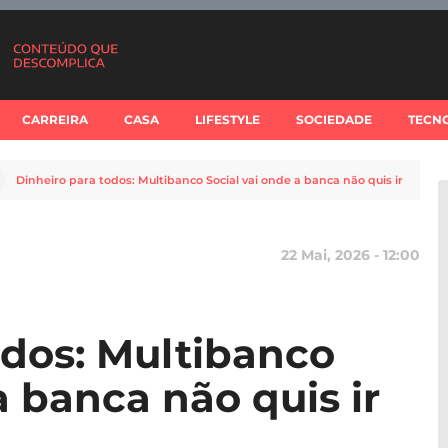
CARREIRA
CASA
LIFESTYLE
SOCIEDADE
TECN
Dinheiro para todos: Multibanco Social vai onde a banca não quis ir
22 Mai, 2026 - 12:00
odos: Multibanco
a banca não quis ir