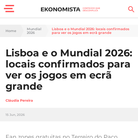
Finanças Pessoais
Mundial
Lisboa e o Mundial 2026: locais confirmados
Home
2026
para ver os jogos em ecrã grande
Motores
Lisboa e o Mundial 2026:
Carreira
locais confirmados para
Casa
ver os jogos em ecrã
grande
Lifestyle
Sociedade
Cláudia Pereira
Tecnologia
15 Jun, 2026
Negócios
Fan zones gratuitas no Terreiro do Paço,