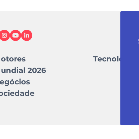
otores
Tecnologia
undial 2026
egócios
ociedade