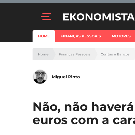
HOME
FINANÇAS PESSOAIS
MOTORES
Home
Finanças Pessoais
Contas e Bancos
Miguel Pinto
Não, não haverá
euros com a car