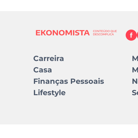
Carreira
M
Casa
M
Finanças Pessoais
N
Lifestyle
S