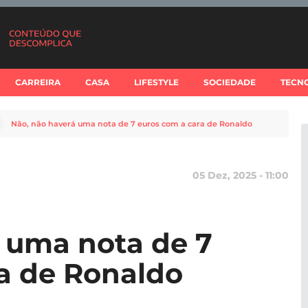
CARREIRA
CASA
LIFESTYLE
SOCIEDADE
TECN
Não, não haverá uma nota de 7 euros com a cara de Ronaldo
05 Dez, 2025 - 11:00
 uma nota de 7
a de Ronaldo