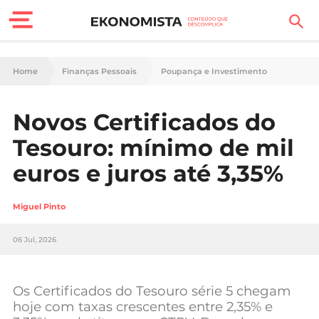
Finanças Pessoais
Home
Finanças Pessoais
Poupança e Investimento
Motores
Novos Certificados do
Carreira
Tesouro: mínimo de mil
Casa
euros e juros até 3,35%
Lifestyle
Miguel Pinto
Sociedade
06 Jul, 2026
Tecnologia
Os Certificados do Tesouro série 5 chegam
Negócios
hoje com taxas crescentes entre 2,35% e