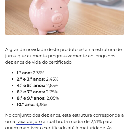
A grande novidade deste produto está na estrutura de
juros, que aumenta progressivamente ao longo dos
dez anos de vida do certificado.
1.º ano:
2,35%
2.º e 3.º anos:
2,45%
4.º e 5.º anos:
2,65%
6.º e 7.º anos:
2,75%
8.º e 9.º anos:
2,85%
10.º ano:
3,35%
No conjunto dos dez anos, esta estrutura corresponde a
uma
taxa de juro
anual bruta média de 2,71% para
quem mantiver o certificado até à maturidade. As