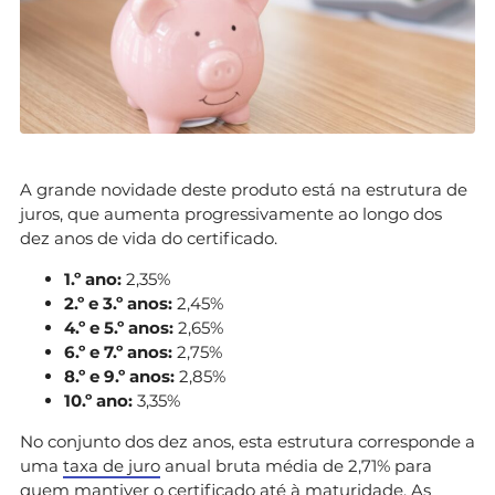
A grande novidade deste produto está na estrutura de
juros, que aumenta progressivamente ao longo dos
dez anos de vida do certificado.
1.º ano:
2,35%
2.º e 3.º anos:
2,45%
4.º e 5.º anos:
2,65%
6.º e 7.º anos:
2,75%
8.º e 9.º anos:
2,85%
10.º ano:
3,35%
No conjunto dos dez anos, esta estrutura corresponde a
uma
taxa de juro
anual bruta média de 2,71% para
quem mantiver o certificado até à maturidade. As