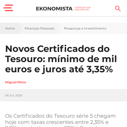
Finanças Pessoais
Home
Finanças Pessoais
Poupança e Investimento
Motores
Novos Certificados do
Carreira
Tesouro: mínimo de mil
Casa
euros e juros até 3,35%
Lifestyle
Miguel Pinto
Sociedade
06 Jul, 2026
Tecnologia
Os Certificados do Tesouro série 5 chegam
Negócios
hoje com taxas crescentes entre 2,35% e