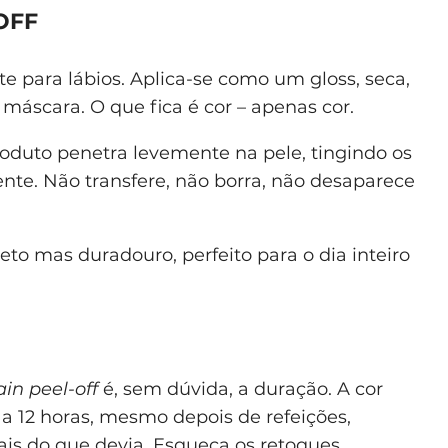
OFF
 para lábios. Aplica-se como um gloss, seca,
áscara. O que fica é cor – apenas cor.
roduto penetra levemente na pele, tingindo os
nte. Não transfere, não borra, não desaparece
to mas duradouro, perfeito para o dia inteiro
tain peel-off
é, sem dúvida, a duração. A cor
a 12 horas, mesmo depois de refeições,
is do que devia. Esqueça os retoques