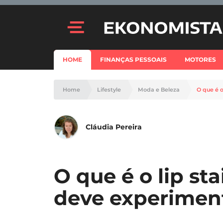
HOME
FINANÇAS PESSOAIS
MOTORES
Home
Lifestyle
Moda e Beleza
O que é o
Cláudia Pereira
O que é o lip st
deve experimen