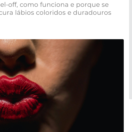
eel-off, como funciona e porque se
cura lábios coloridos e duradouros