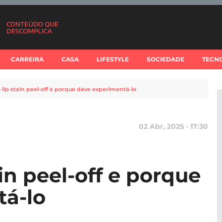
CARREIRA
CASA
LIFESTYLE
SOCIEDADE
TECN
 lip stain peel-off e porque deve experimentá-lo
02 Abr, 2025 - 17:30
ain peel-off e porque
tá-lo