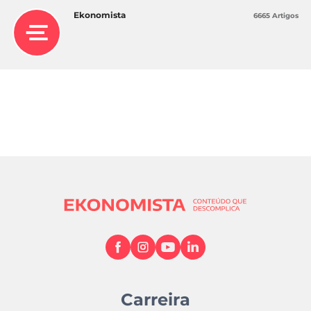
situação financeira de qualquer pessoa que o
Ekonomista
6665 Artigos
receba. O desempenho passado não é um
indicador fiável do desempenho futuro. A AT
apenas presta serviços de execução. Assim,
qualquer pessoa que atue com base nas
informações fornecidas fá-lo por sua conta e
risco.
Investir não é adequado para todos e envolve
riscos, incluindo a possibilidade de perder
dinheiro. Antes de investir, considere o seu
conhecimento e experiência, e avalie
cuidadosamente a sua situação financeira
individual, objetivos e perfil de risco.
Carreira