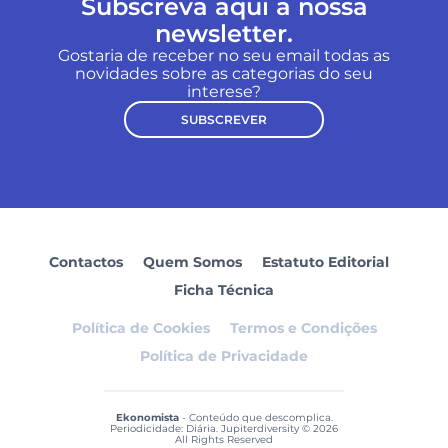
Subscreva aqui a nossa
newsletter.
Gostaria de receber no seu email todas as
novidades sobre as categorias do seu
interese?
SUBSCREVER
Contactos
Quem Somos
Estatuto Editorial
Ficha Técnica
Política de Cookies
Termos e Condições
Política de Privacidade
Ekonomista
- Conteúdo que descomplica.
Periodicidade: Diária. Jupiterdiversity © 2026
All Rights Reserved