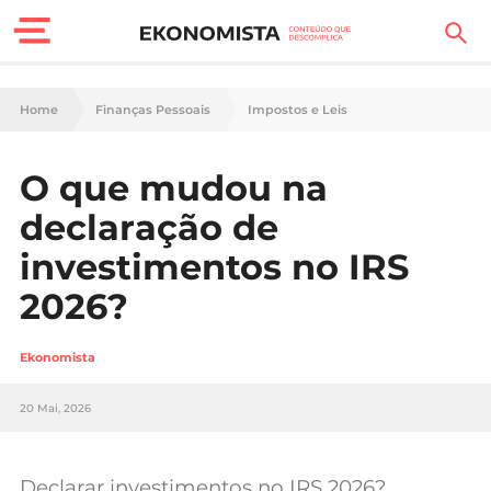
Finanças Pessoais
Home
Finanças Pessoais
Impostos e Leis
Motores
O que mudou na
Carreira
declaração de
Casa
investimentos no IRS
2026?
Lifestyle
Sociedade
Ekonomista
Tecnologia
20 Mai, 2026
Negócios
Declarar investimentos no IRS 2026?