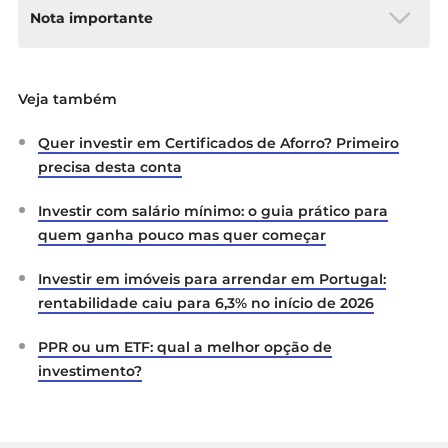
Nota importante
As informações fornecidas não constituem uma
Veja também
pesquisa de investimento. Não foram
preparadas de acordo com os requisitos legais
Quer investir em Certificados de Aforro? Primeiro
destinados a promover a independência da
investigação em matéria de investimento e, por
precisa desta conta
conseguinte, devem ser consideradas uma
comunicação de marketing.
Investir com salário mínimo: o guia prático para
quem ganha pouco mas quer começar
Todas as informações foram preparadas pela
ActivTrades (“AT”). Estas não constituem um
Investir em imóveis para arrendar em Portugal:
registo dos preços da AT, nem uma oferta ou
rentabilidade caiu para 6,3% no início de 2026
solicitação para negociar qualquer instrumento
financeiro. Não é prestada qualquer declaração
PPR ou um ETF: qual a melhor opção de
ou garantia quanto à exatidão ou integridade
investimento?
das mesmas.
Qualquer material fornecido não tem em conta
os objetivos de investimento específicos nem a