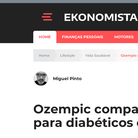
HOME
FINANÇAS PESSOAIS
MOTORES
Home
Lifestyle
Vida Saudável
Ozempic 
Miguel Pinto
Ozempic compar
para diabéticos