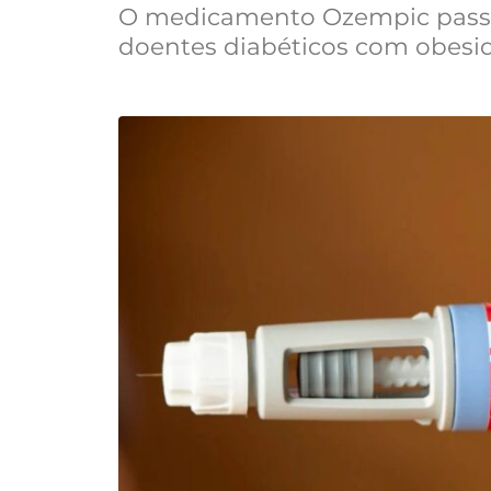
O medicamento Ozempic passa
doentes diabéticos com obesi