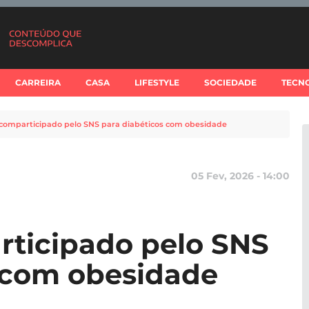
CARREIRA
CASA
LIFESTYLE
SOCIEDADE
TECN
comparticipado pelo SNS para diabéticos com obesidade
05 Fev, 2026 - 14:00
ticipado pelo SNS
 com obesidade