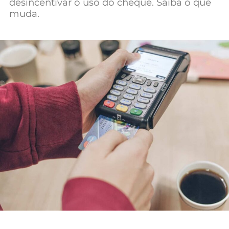
desincentivar o uso do cheque. Saiba o que
Mundial 2026
muda.