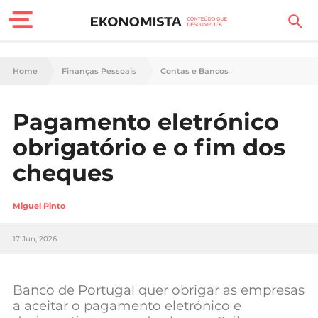
Finanças Pessoais
Home
Finanças Pessoais
Contas e Bancos
Motores
Pagamento eletrónico
Carreira
obrigatório e o fim dos
Casa
cheques
Lifestyle
Miguel Pinto
Sociedade
17 Jun, 2026
Tecnologia
Banco de Portugal quer obrigar as empresas
Negócios
a aceitar o pagamento eletrónico e