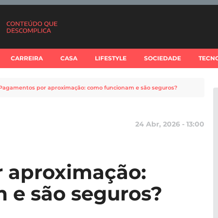
CARREIRA
CASA
LIFESTYLE
SOCIEDADE
TECN
Pagamentos por aproximação: como funcionam e são seguros?
24 Abr, 2026 - 13:00
 aproximação:
 e são seguros?