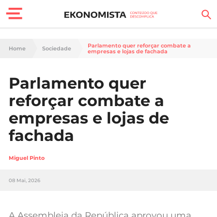
Finanças Pessoais
Parlamento quer reforçar combate a
Home
Sociedade
empresas e lojas de fachada
Motores
Parlamento quer
Carreira
reforçar combate a
Casa
empresas e lojas de
fachada
Lifestyle
Sociedade
Miguel Pinto
Tecnologia
08 Mai, 2026
Negócios
A Assembleia da República aprovou uma