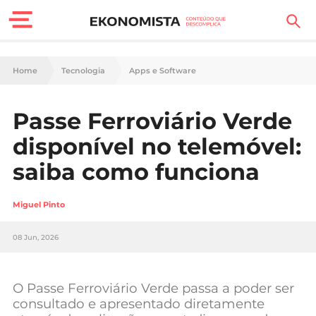
Finanças Pessoais
Home
Tecnologia
Apps e Software
Motores
Passe Ferroviário Verde
Carreira
disponível no telemóvel:
Casa
saiba como funciona
Lifestyle
Miguel Pinto
Sociedade
08 Jun, 2026
Tecnologia
O Passe Ferroviário Verde passa a poder ser
Negócios
consultado e apresentado diretamente