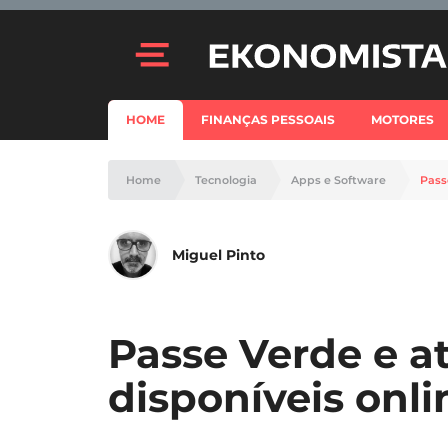
HOME
FINANÇAS PESSOAIS
MOTORES
Home
Tecnologia
Apps e Software
Pass
Miguel Pinto
Passe Verde e a
disponíveis onl