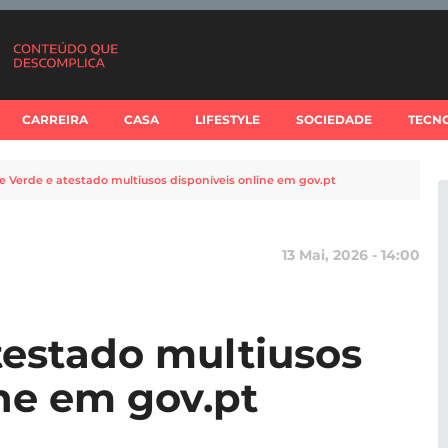
CARREIRA
CASA
LIFESTYLE
SOCIEDADE
TECN
e Verde e atestado multiusos disponíveis online em gov.pt
13 Mai, 2026 - 14:00
testado multiusos
ine em gov.pt