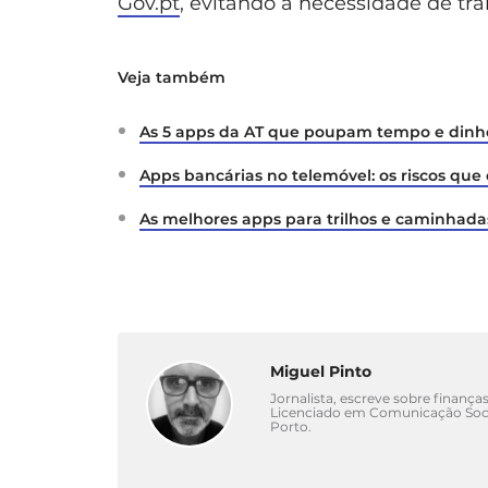
Gov.pt
, evitando a necessidade de tra
Veja também
As 5 apps da AT que poupam tempo e dinh
Apps bancárias no telemóvel: os riscos que
As melhores apps para trilhos e caminhad
Miguel Pinto
Jornalista, escreve sobre finanças
Licenciado em Comunicação Socia
Porto.