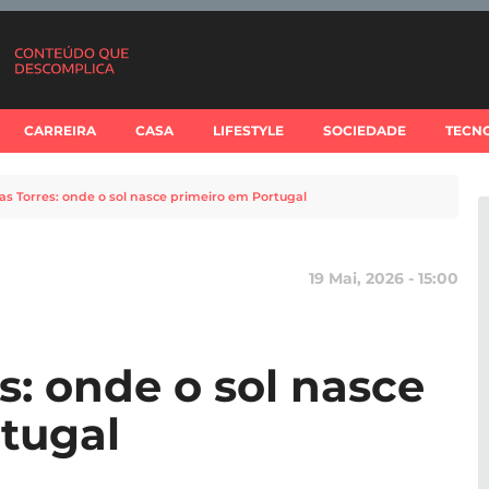
CARREIRA
CASA
LIFESTYLE
SOCIEDADE
TECN
s Torres: onde o sol nasce primeiro em Portugal
19 Mai, 2026 - 15:00
s: onde o sol nasce
tugal