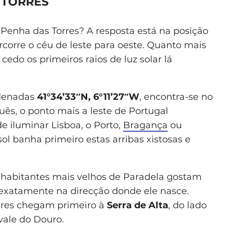
 TORRES
 Penha das Torres? A resposta está na posição
ercorre o céu de leste para oeste. Quanto mais
cedo os primeiros raios de luz solar lá
rdenadas
41°34’33″N, 6°11’27″W
, encontra-se no
uês, o ponto mais a leste de Portugal
de iluminar Lisboa, o Porto,
Bragança
ou
ol banha primeiro estas arribas xistosas e
 habitantes mais velhos de Paradela gostam
ê exatamente na direcção donde ele nasce.
lares chegam primeiro à
Serra de Alta
, do lado
vale do Douro.