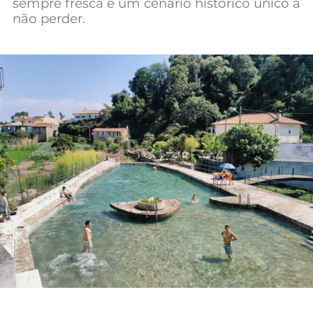
sempre fresca e um cenário histórico único a
Mundial 2026
não perder.