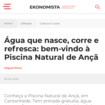
Finanças Pessoais
Home
Lifestyle
Cultura e Lazer
Motores
Água que nasce, corre e
Carreira
refresca: bem-vindo à
Casa
Piscina Natural de Ançã
Lifestyle
Miguel Pinto
Sociedade
06 Jul, 2026
Tecnologia
Conheça a Piscina Natural de Ançã, em
Negócios
Cantanhede. Tem entrada gratuita, água