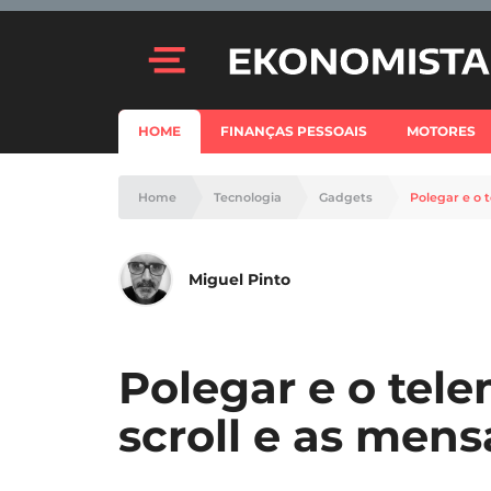
HOME
FINANÇAS PESSOAIS
MOTORES
Home
Tecnologia
Gadgets
Polegar e o 
Miguel Pinto
Polegar e o tel
scroll e as men