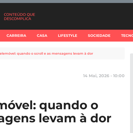
CARREIRA
CASA
LIFESTYLE
SOCIEDADE
TECN
telemóvel: quando o scroll e as mensagens levam à dor
14 Mai, 2026 - 10:00
emóvel: quando o
sagens levam à dor