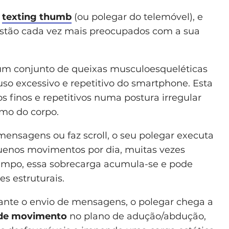
e
texting thu
mb
(ou polegar do telemóvel), e
 estão cada vez mais preocupados com a sua
a um conjunto de queixas musculoesqueléticas
uso excessivo e repetitivo do smartphone. Esta
 finos e repetitivos numa postura irregular
imo do corpo.
ensagens ou faz scroll, o seu polegar executa
quenos movimentos por dia, muitas vezes
empo, essa sobrecarga acumula-se e pode
es estruturais.
ante o envio de mensagens, o polegar chega a
 de movimento
no plano de adução/abdução,