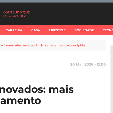
CARREIRA
CASA
LIFESTYLE
SOCIEDADE
TECN
3 e 4 renovados: mais potência, carregamento ultrarrápido
20 Mai, 2026 - 12:00
enovados: mais
egamento