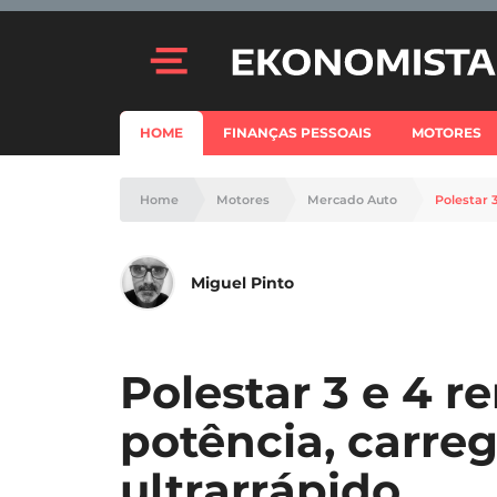
HOME
FINANÇAS PESSOAIS
MOTORES
Home
Motores
Mercado Auto
Polestar 
Miguel Pinto
Polestar 3 e 4 r
potência, carr
ultrarrápido