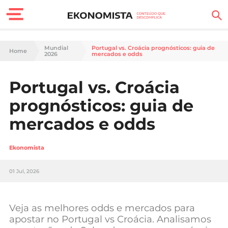
Finanças Pessoais
Mundial
Portugal vs. Croácia prognósticos: guia de
Home
2026
mercados e odds
Motores
Portugal vs. Croácia
Carreira
prognósticos: guia de
Casa
mercados e odds
Lifestyle
Ekonomista
Sociedade
01 Jul, 2026
Tecnologia
Veja as melhores odds e mercados para
Negócios
apostar no Portugal vs Croácia. Analisamos