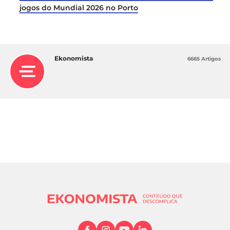
ofensivo da Seleção Nacional nesta fase do
jogos do Mundial 2026 no Porto
torneio.
O código promocional Solverde EKONBET
funciona na fase a eliminar?
Ekonomista
6665 Artigos
Sim, o código promocional
EKONBET
pode ser
utilizado em qualquer fase do CM26, incluindo
os jogos a eliminar, dando acesso ao bónus de
300% até 30€ em free bets.
As Free Bets da Solverde podem ser aplicadas
em caso de prolongamento?
Depende do mercado selecionado, sendo
essencial confirmar as regras de cada aposta
antes de validar.
Onde posso assistir ao Portugal vs. Croácia ao
vivo?
Pode assistir ao vivo e gratuitamente ao jogo
Portugal x Croácia na SIC e no canal de Youtube