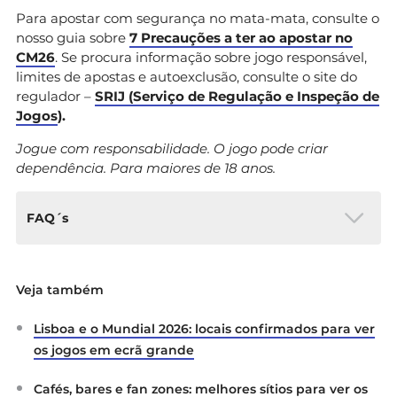
Para apostar com segurança no mata-mata, consulte o
nosso guia sobre
7 Precauções a ter ao apostar no
CM26
. Se procura informação sobre jogo responsável,
limites de apostas e autoexclusão, consulte o site do
regulador –
SRIJ (Serviço de Regulação e Inspeção de
Jogos
).
Jogue com responsabilidade. O jogo pode criar
dependência. Para maiores de 18 anos.
FAQ´s
Qual é o prognóstico de mercado mais
Veja também
provável para este jogo?
As cotações da Solverde apontam Portugal
Lisboa e o Mundial 2026: locais confirmados para ver
como favorito para vencer no tempo
os jogos em ecrã grande
regulamentar (1,71) e para se qualificar (1,25),
refletindo o melhor momento defensivo e
Cafés, bares e fan zones: melhores sítios para ver os