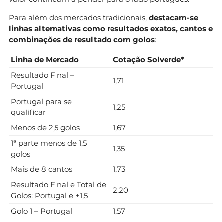
Para além dos mercados tradicionais,
destacam-se
linhas alternativas como resultados exatos, cantos e
combinações de resultado com golos
:
Linha de Mercado
Cotação Solverde*
Resultado Final –
1,71
Portugal
Portugal para se
1,25
qualificar
Menos de 2,5 golos
1,67
1ª parte menos de 1,5
1,35
golos
Mais de 8 cantos
1,73
Resultado Final e Total de
2,20
Golos: Portugal e +1,5
Golo 1 – Portugal
1,57