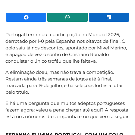
Facebook
WhatsApp
Li
Portugal terminou a participação no Mundial 2026,
derrotado por 1-0 pela Espanha nos oitavos de final. O
golo saiu já nos descontos, apontado por Mikel Merino,
e apagou de vez o sonho de Cristiano Ronaldo
conquistar o único troféu que lhe faltava.
A eliminação doeu, mas não trava a competição.
Restam ainda três semanas de jogos até à final,
marcada para 19 de julho, e há seleções fortes a lutar
pelo título.
E há uma pergunta que muitos adeptos portugueses
fazem agora: valeu a pena chegar até aqui? A resposta
está nos números da campanha e no que vem a seguir.
ESPANHA ELIMINA PORTUGAL COM UM GOLO