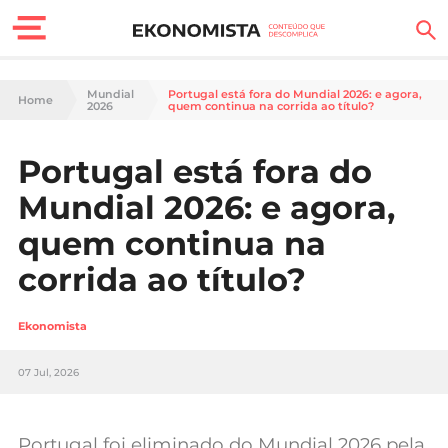
Finanças Pessoais
Mundial
Portugal está fora do Mundial 2026: e agora,
Home
2026
quem continua na corrida ao título?
Motores
Portugal está fora do
Carreira
Mundial 2026: e agora,
Casa
quem continua na
corrida ao título?
Lifestyle
Sociedade
Ekonomista
Tecnologia
07 Jul, 2026
Negócios
Portugal foi eliminado do Mundial 2026 pela