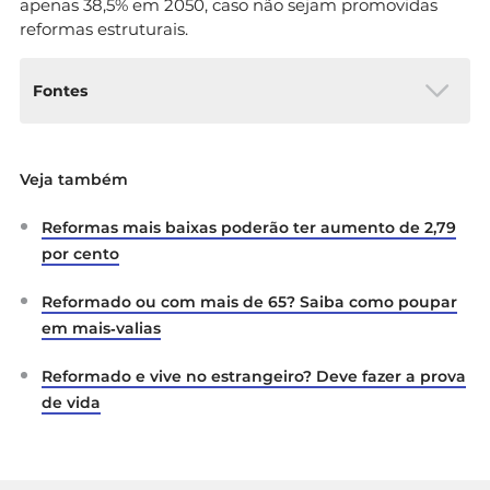
apenas 38,5% em 2050, caso não sejam promovidas
reformas estruturais.
Fontes
Este
artigo foi baseado no estudo “Os
Veja também
pensionistas de velhice em
Portugal: uma análise com microdados”,
Reformas mais baixas poderão ter aumento de 2,79
integrado no Boletim
Económico de dezembro de 2025 do
Banco de
por cento
Portugal
,
da autoria de Cláudia Braz, Sharmin Sazedj e
Reformado ou com mais de 65? Saiba como poupar
Lara Wemans.
em mais‑valias
Reformado e vive no estrangeiro? Deve fazer a prova
de vida