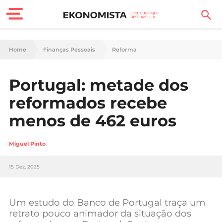
Finanças Pessoais
Home
Finanças Pessoais
Reforma
Motores
Portugal: metade dos
Carreira
reformados recebe
Casa
menos de 462 euros
Lifestyle
Miguel Pinto
Sociedade
15 Dez, 2025
Tecnologia
Um estudo do Banco de Portugal traça um
Negócios
retrato pouco animador da situação dos