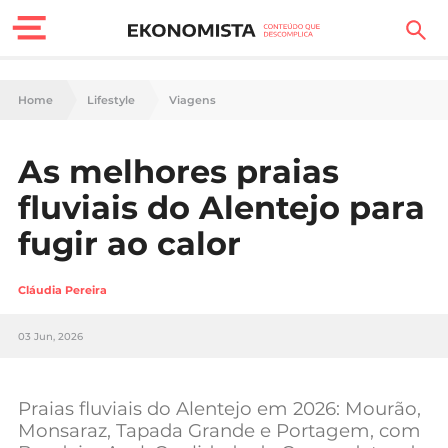
Finanças Pessoais
Home
Lifestyle
Viagens
Motores
As melhores praias
Carreira
fluviais do Alentejo para
Casa
fugir ao calor
Lifestyle
Cláudia Pereira
Sociedade
03 Jun, 2026
Tecnologia
Praias fluviais do Alentejo em 2026: Mourão,
Negócios
Monsaraz, Tapada Grande e Portagem, com